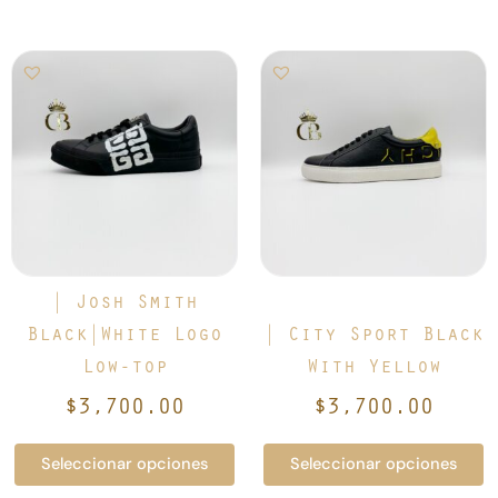
Este
Este
producto
producto
tiene
tiene
múltiples
múltiples
variantes.
variantes.
Las
Las
opciones
opciones
se
se
pueden
pueden
elegir
elegir
| Josh Smith
en
en
Black|White Logo
| City Sport Black
la
la
Low-top
With Yellow
página
página
de
de
$
3,700.00
$
3,700.00
producto
producto
Seleccionar opciones
Seleccionar opciones