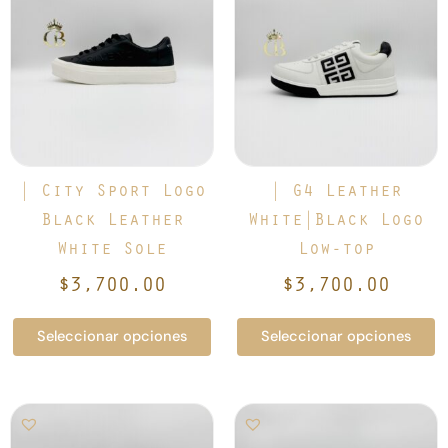
tiene
tiene
múltiples
múltiples
variantes.
variantes.
Las
Las
opciones
opciones
se
se
pueden
pueden
elegir
elegir
| City Sport Logo
| G4 Leather
en
en
Black Leather
White|Black Logo
la
la
White Sole
Low-top
página
página
de
de
$
3,700.00
$
3,700.00
producto
producto
Seleccionar opciones
Seleccionar opciones
Este
Este
producto
producto