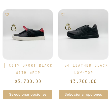
Este
Este
producto
producto
tiene
tiene
múltiples
múltiples
variantes.
variantes.
Las
Las
opciones
opciones
se
se
pueden
pueden
elegir
elegir
| City Sport Black
| G4 Leather Black
en
en
With Grip
Low-top
la
la
$
3,700.00
$
3,700.00
página
página
de
de
Seleccionar opciones
Seleccionar opciones
producto
producto