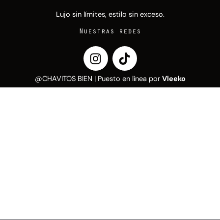
Lujo sin límites, estilo sin exceso.
Nuestras redes
I
T
n
i
s
k
@CHAVITOS BIEN | Puesto en línea por
Vleeko
t
t
a
o
g
k
r
a
m