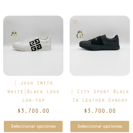
Este
Este
producto
producto
tiene
tiene
múltiples
múltiples
variantes.
variantes.
Las
Las
opciones
opciones
se
se
pueden
pueden
elegir
elegir
| Josh Smith
en
en
White|Black Logo
| City Sport Black
la
la
Low-top
In Leather Gvnchy
página
página
de
de
$
3,700.00
$
3,700.00
producto
producto
Seleccionar opciones
Seleccionar opciones