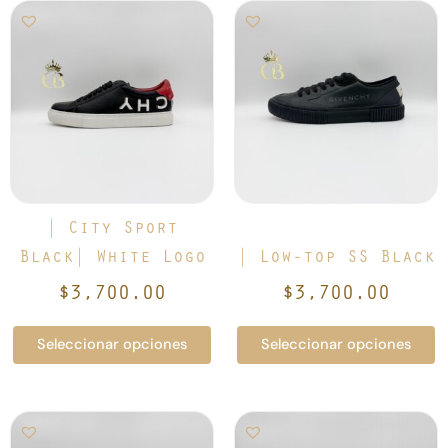
Este
Este
producto
producto
tiene
tiene
múltiples
múltiples
variantes.
variantes.
Las
Las
opciones
opciones
se
se
pueden
pueden
elegir
elegir
| City Sport
en
en
Black| White Logo
| Low-top SS Black
la
la
$
3,700.00
$
3,700.00
página
página
de
de
Seleccionar opciones
Seleccionar opciones
producto
producto
Este
Este
producto
producto