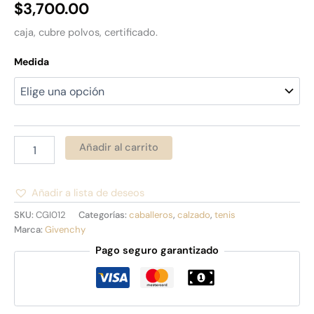
$
3,700.00
caja, cubre polvos, certificado.
Medida
Añadir al carrito
Añadir a lista de deseos
Alternative:
SKU:
CGI012
Categorías:
caballeros
,
calzado
,
tenis
Marca:
Givenchy
Pago seguro garantizado