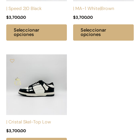
pueden
pu
| Speed 2|0 Black
| MA-1 White|Brown
elegir
ele
$
3,700.00
$
3,700.00
en
en
la
la
Seleccionar
Seleccionar
página
pá
opciones
opciones
de
de
producto
pr
Este
producto
tiene
múltiples
variantes.
Las
opciones
se
pueden
| Cristal Skel-Top Low
elegir
$
3,700.00
en