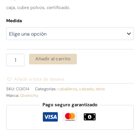
caja, cubre polvos, certificado.
Medida
Añadir al carrito
Añadir a lista de deseos
Alternative:
SKU:
CGI014
Categorías:
caballeros
,
calzado
,
tenis
Marca:
Givenchy
Pago seguro garantizado