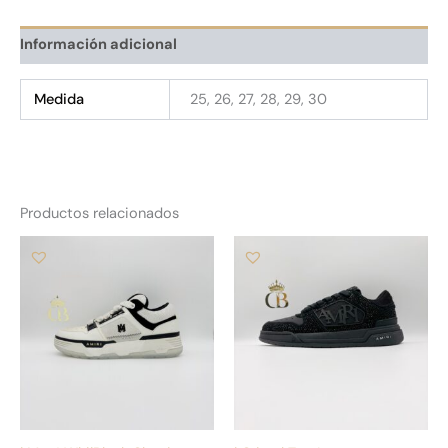
Información adicional
Medida
25, 26, 27, 28, 29, 30
Productos relacionados
Este
Es
producto
pr
tiene
tie
múltiples
múl
variantes.
var
Las
La
opciones
op
se
se
pueden
pu