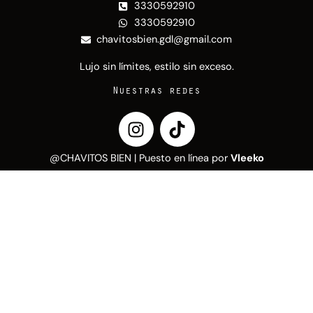
3330592910
3330592910
chavitosbien.gdl@gmail.com
Lujo sin límites, estilo sin exceso.
Nuestras redes
I
T
n
i
s
k
@CHAVITOS BIEN | Puesto en línea por
Vleeko
t
t
a
o
g
k
r
a
m