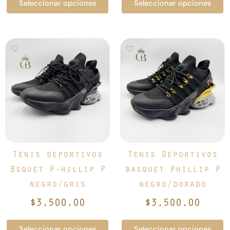
Seleccionar opciones
Seleccionar opciones
Este
Este
producto
producto
tiene
tiene
múltiples
múltiples
variantes.
variantes.
Las
Las
opciones
opciones
se
se
pueden
pueden
elegir
elegir
Tenis deportivos
Tenis Deportivos
en
en
Bsquet P-hillip P
basquet Phillip P
la
la
negro/gris
negro/dorado
página
página
de
de
$
3,500.00
$
3,500.00
producto
producto
Seleccionar opciones
Seleccionar opciones