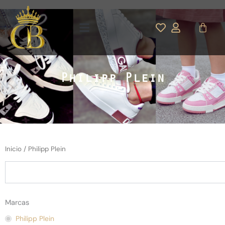
Ir
al
Carrit
contenido
Philipp Plein
Inicio
/ Philipp Plein
Buscar
Marcas
Philipp Plein