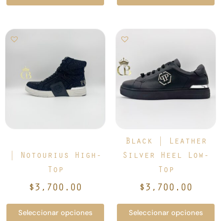
Este
Este
producto
producto
tiene
tiene
múltiples
múltiples
variantes.
variantes.
Las
Las
opciones
opciones
se
se
pueden
pueden
elegir
elegir
Black | Leather
en
en
| Notourius High-
Silver Heel Low-
la
la
Top
Top
página
página
de
de
$
3,700.00
$
3,700.00
producto
producto
Seleccionar opciones
Seleccionar opciones