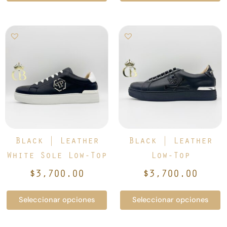
Este
Este
producto
producto
tiene
tiene
múltiples
múltiples
variantes.
variantes.
Las
Las
opciones
opciones
se
se
pueden
pueden
elegir
elegir
Black | Leather
Black | Leather
en
en
White Sole Low-Top
Low-Top
la
la
$
3,700.00
$
3,700.00
página
página
de
de
Seleccionar opciones
Seleccionar opciones
producto
producto