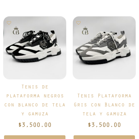
Este
Este
producto
producto
tiene
tiene
múltiples
múltiples
variantes.
variantes.
Las
Las
opciones
opciones
se
se
pueden
pueden
elegir
elegir
Tenis de
en
en
plataforma negros
Tenis Plataforma
la
la
con blanco de tela
Gris con Blanco de
página
página
y gamuza
tela y gamuza
de
de
producto
producto
$
3,500.00
$
3,500.00