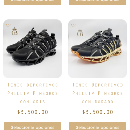
Este
Este
producto
producto
tiene
tiene
múltiples
múltiples
variantes.
variantes.
Las
Las
opciones
opciones
se
se
pueden
pueden
elegir
elegir
Tenis deportivos
Tenis Deportivod
en
en
Phillip P negros
Phillip P negros
la
la
con gris
con dorado
página
página
de
de
$
3,500.00
$
3,500.00
producto
producto
Seleccionar opciones
Seleccionar opciones