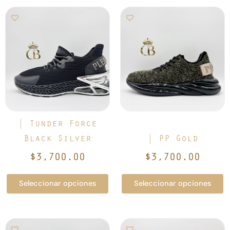
Este
Este
producto
producto
tiene
tiene
múltiples
múltiples
variantes.
variantes.
Las
Las
opciones
opciones
se
se
pueden
pueden
elegir
elegir
| Tunder Force
en
en
Black Silver
| PP Gold
la
la
$
3,700.00
$
3,700.00
página
página
de
de
Seleccionar opciones
Seleccionar opciones
producto
producto
Este
Este