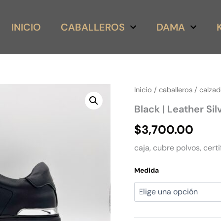
INICIO
CABALLEROS
DAMA
Black
Inicio
/
caballeros
/
calza
|
Black | Leather Si
Leather
Silver
$
3,700.00
Heel
Low-
caja, cubre polvos, certi
Top
cantidad
Medida