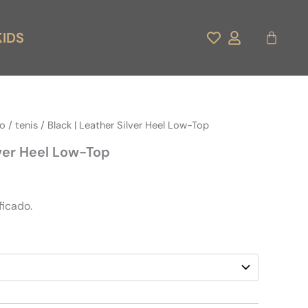
Carrito
KIDS
do
/
tenis
/ Black | Leather Silver Heel Low-Top
lver Heel Low-Top
ficado.