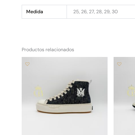
Medida
25, 26, 27, 28, 29, 30
Productos relacionados
Este
producto
tiene
múltiples
variantes.
Las
opciones
se
pueden
elegir