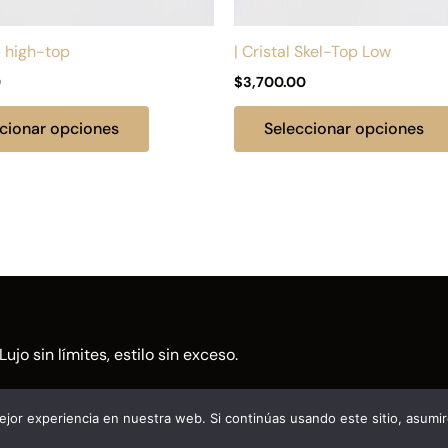
en
la
p high-top
| Cristal Skel-Top Low
página
0
$
3,700.00
de
producto
cionar opciones
Seleccionar opciones
Lujo sin límites, estilo sin exceso.
jor experiencia en nuestra web. Si continúas usando este sitio, asumi
ITOS BIEN | Puesto en línea por
Vleeko