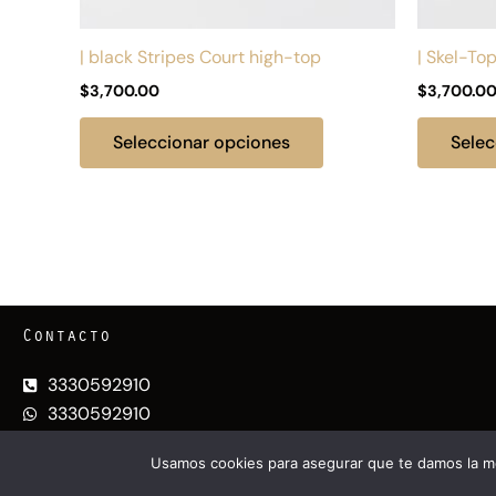
en
la
| black Stripes Court high-top
| Skel-To
página
$
3,700.00
$
3,700.0
de
producto
Seleccionar opciones
Selec
Contacto
3330592910
3330592910
chavitosbien.gdl@gmail.com
Usamos cookies para asegurar que te damos la me
@CHAV