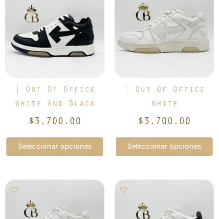
tiene
tiene
múltiples
múltiples
variantes.
variantes.
Las
Las
opciones
opciones
se
se
pueden
pueden
elegir
elegir
| Out Of Office
| Out Of Office
en
en
White And Black
White
la
la
$
3,700.00
$
3,700.00
página
página
de
de
Seleccionar opciones
Seleccionar opciones
producto
producto
Este
Este
producto
producto
tiene
tiene