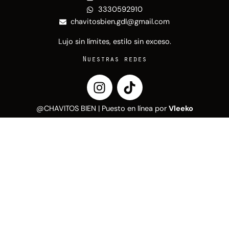
3330592910
chavitosbien.gdl@gmail.com
Lujo sin límites, estilo sin exceso.
Nuestras redes
I
T
n
i
s
k
@CHAVITOS BIEN | Puesto en línea por
Vleeko
t
t
a
o
g
k
r
a
m