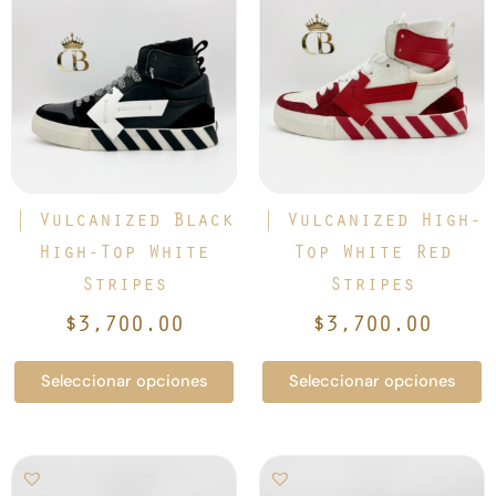
producto
producto
tiene
tiene
múltiples
múltiples
variantes.
variantes.
Las
Las
opciones
opciones
se
se
pueden
pueden
elegir
elegir
| Vulcanized Black
| Vulcanized High-
en
en
High-Top White
Top White Red
la
la
Stripes
Stripes
página
página
de
de
$
3,700.00
$
3,700.00
producto
producto
Seleccionar opciones
Seleccionar opciones
Este
Este
producto
producto