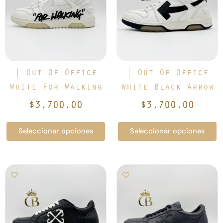
múltiples
múltiples
variantes.
variantes.
Las
Las
opciones
opciones
se
se
pueden
pueden
elegir
elegir
| Out Of Office
| Out Of Office
en
en
White For Walking
White Black Arrow
la
la
$
3,700.00
$
3,700.00
página
página
de
de
Seleccionar opciones
Seleccionar opciones
producto
producto
Este
Este
producto
producto
tiene
tiene
múltiples
múltiples
variantes.
variantes.