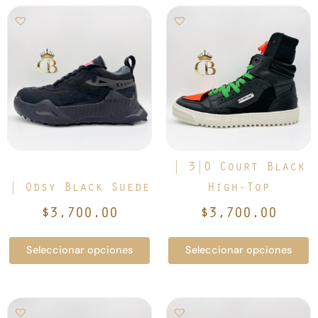
Este
Este
producto
producto
tiene
tiene
múltiples
múltiples
variantes.
variantes.
Las
Las
opciones
opciones
se
se
pueden
pueden
elegir
elegir
| 3|0 Court Black
en
en
| Odsy Black Suede
High-Top
la
la
$
3,700.00
$
3,700.00
página
página
de
de
Seleccionar opciones
Seleccionar opciones
producto
producto
Este
Este