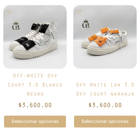
Este
Este
producto
producto
tiene
tiene
múltiples
múltiples
variantes.
variantes.
Las
Las
opciones
opciones
se
se
pueden
pueden
elegir
elegir
OFF-WHITE Off
en
en
Court 3.0 Blanco
Off White Low 3.0
la
la
Negro
Off court naranja
página
página
de
de
$
3,600.00
$
3,600.00
producto
producto
Seleccionar opciones
Seleccionar opciones