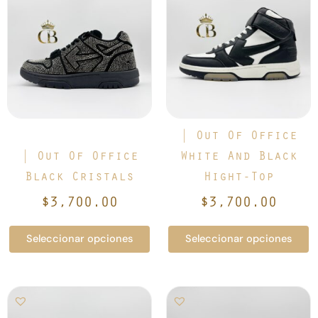
tiene
tiene
múltiples
múltiples
variantes.
variantes.
Las
Las
opciones
opciones
se
se
pueden
pueden
elegir
elegir
| Out Of Office
en
en
| Out Of Office
White And Black
la
la
Black Cristals
Hight-Top
página
página
de
de
$
3,700.00
$
3,700.00
producto
producto
Seleccionar opciones
Seleccionar opciones
Este
Este
producto
producto