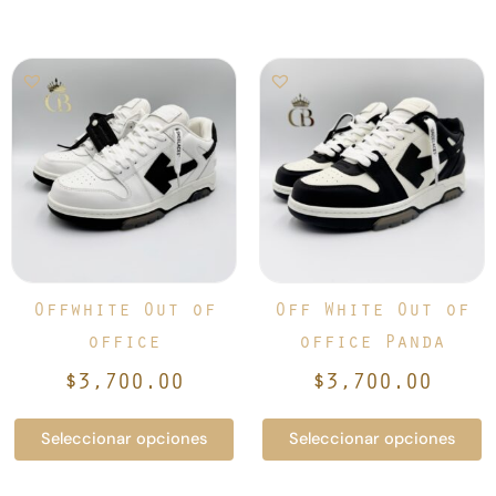
Este
Este
producto
producto
tiene
tiene
múltiples
múltiples
variantes.
variantes.
Las
Las
opciones
opciones
se
se
pueden
pueden
elegir
elegir
Offwhite Out of
Off White Out of
en
en
office
office Panda
la
la
$
3,700.00
$
3,700.00
página
página
de
de
Seleccionar opciones
Seleccionar opciones
producto
producto