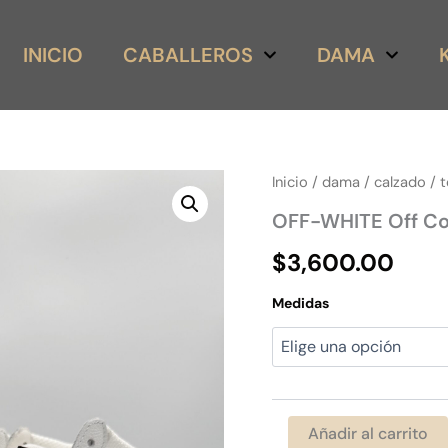
INICIO
CABALLEROS
DAMA
OFF-
Inicio
/
dama
/
calzado
/
t
WHITE
OFF-WHITE Off Co
Off
Court
$
3,600.00
3.0
Blanco
Negro
Medidas
cantidad
Añadir al carrito