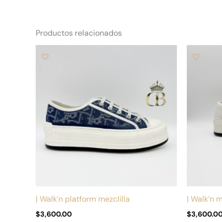
Productos relacionados
Este
producto
tiene
múltiples
variantes.
Las
opciones
se
pueden
elegir
en
la
| Walk’n platform mezclilla
| Walk’n 
página
$
3,600.00
$
3,600.0
de