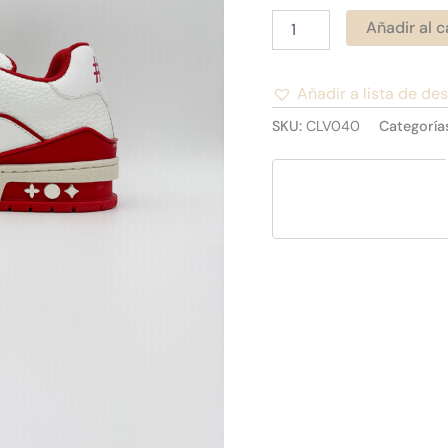
Añadir al c
Añadir a lista de de
Alternative:
SKU:
CLV040
Categoría