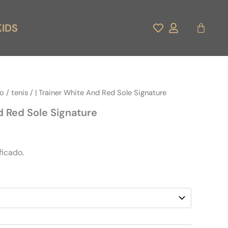
Carrito
KIDS
do
/
tenis
/ | Trainer White And Red Sole Signature
d Red Sole Signature
ficado.