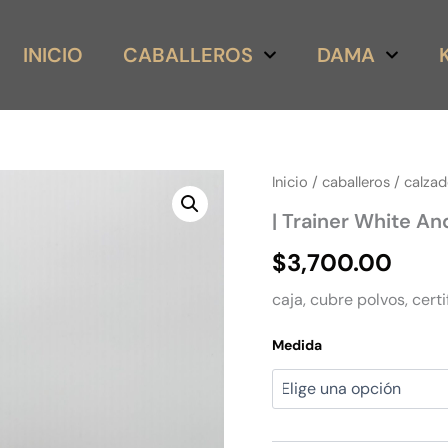
INICIO
CABALLEROS
DAMA
|
Inicio
/
caballeros
/
calza
Trainer
| Trainer White An
White
And
$
3,700.00
Red
Sole
caja, cubre polvos, certi
Signature
cantidad
Medida