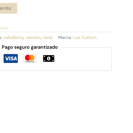
arrito
seos
s:
caballeros
,
calzado
,
tenis
Marca:
Luis Vuitton
Pago seguro garantizado