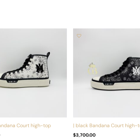
Este
producto
tiene
múltiples
variantes.
Las
opciones
se
pueden
elegir
en
la
andana Court high-top
| black Bandana Court high-
página
0
$
3,700.00
de