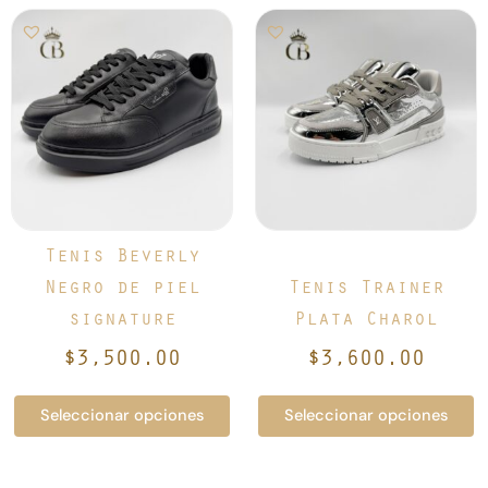
Este
Este
producto
producto
tiene
tiene
múltiples
múltiples
variantes.
variantes.
Las
Las
opciones
opciones
se
se
pueden
pueden
elegir
elegir
Tenis Beverly
en
en
Negro de piel
Tenis Trainer
la
la
signature
Plata Charol
página
página
de
de
$
3,500.00
$
3,600.00
producto
producto
Seleccionar opciones
Seleccionar opciones