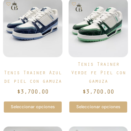
Este
Este
producto
producto
tiene
tiene
múltiples
múltiples
variantes.
variantes.
Las
Las
opciones
opciones
se
se
pueden
pueden
elegir
elegir
Tenis Trainer
en
en
Tenis Trainer Azul
Verde fe Piel con
la
la
de piel con gamuza
gamuza
página
página
de
de
$
3,700.00
$
3,700.00
producto
producto
Seleccionar opciones
Seleccionar opciones
Este
Este