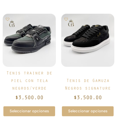
Este
Este
producto
producto
tiene
tiene
múltiples
múltiples
variantes.
variantes.
Las
Las
opciones
opciones
se
se
pueden
pueden
elegir
elegir
Tenis trainer de
en
en
piel con tela
Tenis de Gamuza
la
la
negros/verde
Negros signature
página
página
de
de
$
3,500.00
$
3,500.00
producto
producto
Seleccionar opciones
Seleccionar opciones