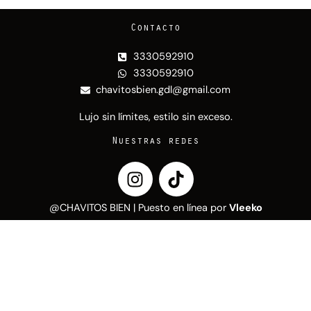
Contacto
3330592910
3330592910
chavitosbien.gdl@gmail.com
Lujo sin límites, estilo sin exceso.
Nuestras redes
I
T
n
i
s
k
@CHAVITOS BIEN | Puesto en línea por
Vleeko
t
t
a
o
g
k
r
a
m