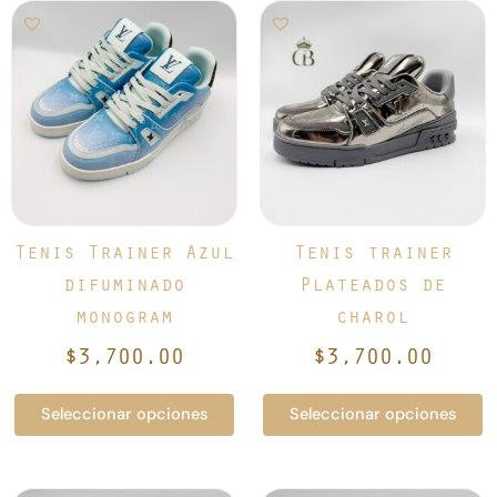
Este
Este
producto
producto
tiene
tiene
múltiples
múltiples
variantes.
variantes.
Las
Las
opciones
opciones
se
se
pueden
pueden
elegir
elegir
Tenis Trainer Azul
Tenis trainer
en
en
difuminado
Plateados de
la
la
monogram
charol
página
página
de
de
$
3,700.00
$
3,700.00
producto
producto
Seleccionar opciones
Seleccionar opciones