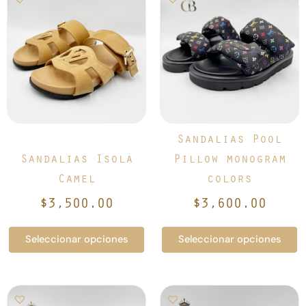
producto
producto
tiene
tiene
múltiples
múltiples
variantes.
variantes.
Las
Las
opciones
opciones
se
se
pueden
pueden
elegir
elegir
Sandalias Pool
en
en
Sandalias Isola
Pillow monogram
la
la
Camel
colors
página
página
de
de
$
3,500.00
$
3,600.00
producto
producto
Seleccionar opciones
Seleccionar opciones
Este
Este