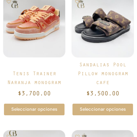
producto
producto
tiene
tiene
múltiples
múltiples
variantes.
variantes.
Las
Las
opciones
opciones
se
se
pueden
pueden
elegir
elegir
Sandalias Pool
en
en
Tenis Trainer
Pillow monogram
la
la
Naranja monogram
cafe
página
página
de
de
$
3,700.00
$
3,500.00
producto
producto
Seleccionar opciones
Seleccionar opciones
Este
Este