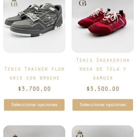
producto
producto
tiene
tiene
múltiples
múltiples
variantes.
variantes.
Las
Las
opciones
opciones
se
se
pueden
pueden
elegir
elegir
Tenis Sneakerina
en
en
Tenis Trainer flor
rosa de tela y
la
la
gris con broche
gamuza
página
página
de
de
$
3,700.00
$
3,500.00
producto
producto
Seleccionar opciones
Seleccionar opciones
Este
Este
producto
producto