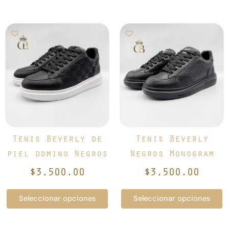
Este
Este
producto
producto
tiene
tiene
múltiples
múltiples
variantes.
variantes.
Las
Las
opciones
opciones
se
se
pueden
pueden
elegir
elegir
Tenis Beverly de
Tenis Beverly
en
en
piel domino Negros
Negros Monogram
la
la
$
3,500.00
$
3,500.00
página
página
de
de
Seleccionar opciones
Seleccionar opciones
producto
producto