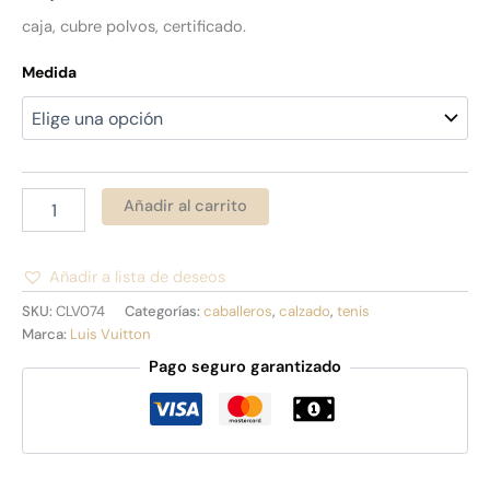
caja, cubre polvos, certificado.
Medida
Añadir al carrito
Añadir a lista de deseos
Alternative:
SKU:
CLV074
Categorías:
caballeros
,
calzado
,
tenis
Marca:
Luis Vuitton
Pago seguro garantizado