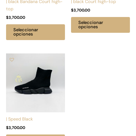
| black Bandana Court high-
| black Court high-top
elegir
ele
top
$
3,700.00
en
en
$
3,700.00
la
la
Seleccionar
página
pá
opciones
Seleccionar
de
de
opciones
producto
pr
Este
producto
tiene
múltiples
variantes.
Las
opciones
se
pueden
| Speed Black
elegir
$
3,700.00
en