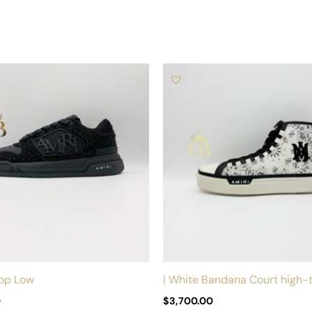
Este
producto
tiene
múltiples
variantes.
Las
opciones
se
pueden
elegir
en
la
Top Low
| White Bandana Court high-
página
0
$
3,700.00
de