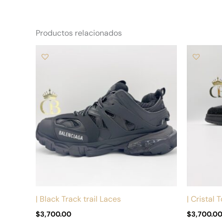
Productos relacionados
Este
producto
tiene
múltiples
variantes.
Las
opciones
se
pueden
elegir
en
la
| Black Track trail Laces
| Cristal 
página
$
3,700.00
$
3,700.0
de