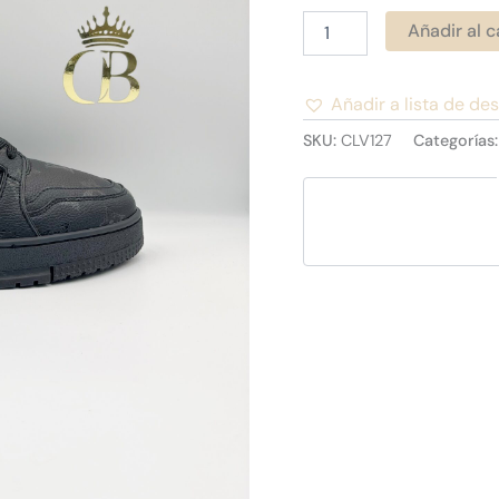
Añadir al c
Añadir a lista de de
Alternative:
SKU:
CLV127
Categorías