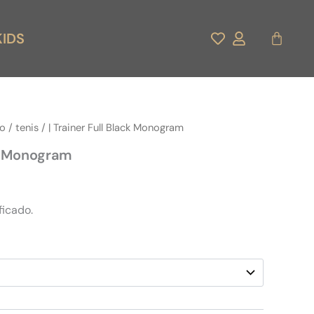
Carrito
KIDS
do
/
tenis
/ | Trainer Full Black Monogram
ck Monogram
ficado.