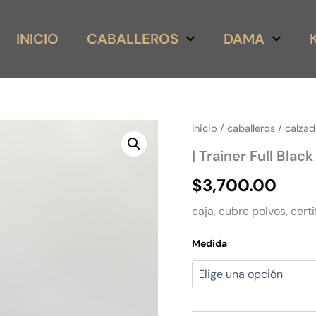
INICIO
CABALLEROS
DAMA
|
Inicio
/
caballeros
/
calza
Trainer
| Trainer Full Bla
Full
Black
$
3,700.00
Monogram
cantidad
caja, cubre polvos, certi
Medida