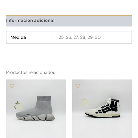
Información adicional
Medida
25, 26, 27, 28, 29, 30
Productos relacionados
Este
Es
producto
pr
tiene
tie
múltiples
múl
variantes.
var
Las
La
opciones
op
se
se