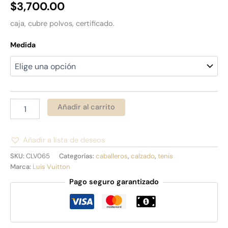
$
3,700.00
caja, cubre polvos, certificado.
Medida
Añadir al carrito
Añadir a lista de deseos
Alternative:
SKU:
CLV065
Categorías:
caballeros
,
calzado
,
tenis
Marca:
Luis Vuitton
Pago seguro garantizado