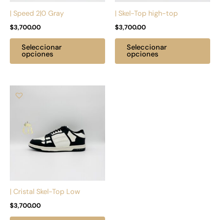
pueden
pu
| Speed 2|0 Gray
| Skel-Top high-top
elegir
ele
$
3,700.00
$
3,700.00
en
en
la
la
Seleccionar
Seleccionar
página
pá
opciones
opciones
de
de
producto
pr
Este
producto
tiene
múltiples
variantes.
Las
opciones
se
pueden
| Cristal Skel-Top Low
elegir
$
3,700.00
en