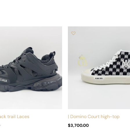
Este
producto
tiene
múltiples
variantes.
Las
opciones
se
pueden
elegir
en
la
ack trail Laces
| Domino Court high-top
página
0
$
3,700.00
de