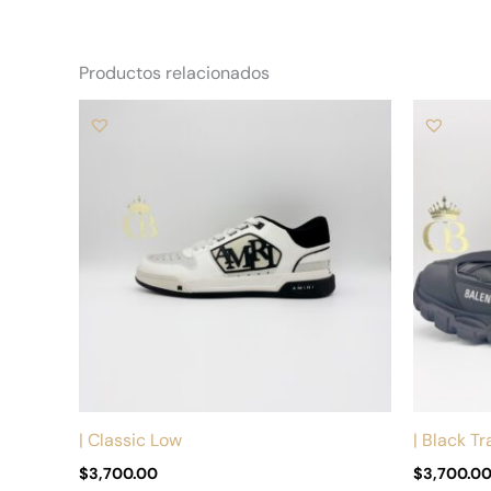
Productos relacionados
Este
producto
tiene
múltiples
variantes.
Las
opciones
se
pueden
elegir
en
la
| Classic Low
| Black Tr
página
$
3,700.00
$
3,700.0
de