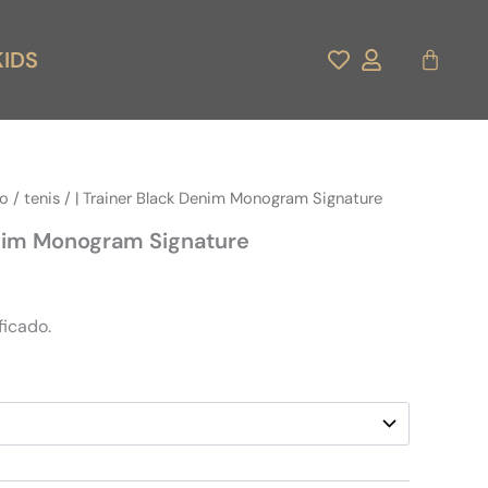
Carrito
KIDS
do
/
tenis
/ | Trainer Black Denim Monogram Signature
enim Monogram Signature
ficado.