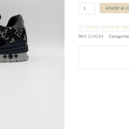
Añadir al c
Añadir a lista de de
Alternative:
SKU:
CLV034
Categoría