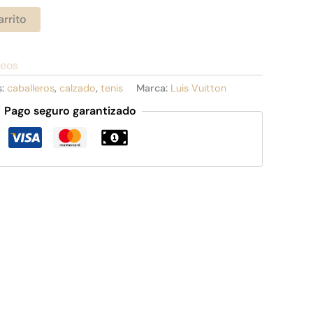
arrito
seos
s:
caballeros
,
calzado
,
tenis
Marca:
Luis Vuitton
Pago seguro garantizado