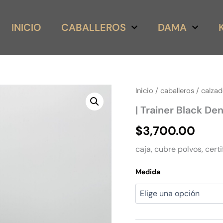
INICIO
CABALLEROS
DAMA
|
Inicio
/
caballeros
/
calza
Trainer
| Trainer Black D
Black
Denim
$
3,700.00
Monogram
Signature
caja, cubre polvos, certi
cantidad
Medida