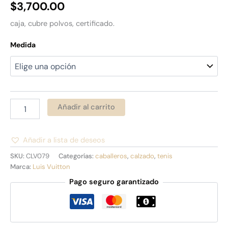
$
3,700.00
caja, cubre polvos, certificado.
Medida
Añadir al carrito
Añadir a lista de deseos
Alternative:
SKU:
CLV079
Categorías:
caballeros
,
calzado
,
tenis
Marca:
Luis Vuitton
Pago seguro garantizado