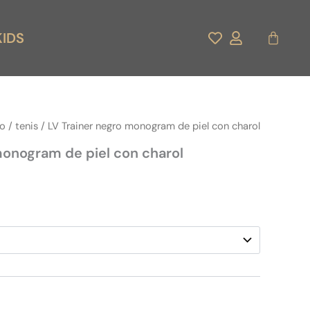
Carrito
KIDS
do
/
tenis
/ LV Trainer negro monogram de piel con charol
monogram de piel con charol