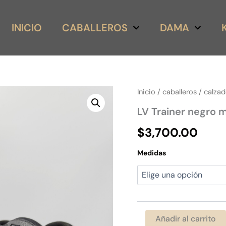
INICIO
CABALLEROS
DAMA
LV
Inicio
/
caballeros
/
calza
Trainer
LV Trainer negro 
negro
monogram
$
3,700.00
de
piel
con
Medidas
charol
cantidad
Añadir al carrito