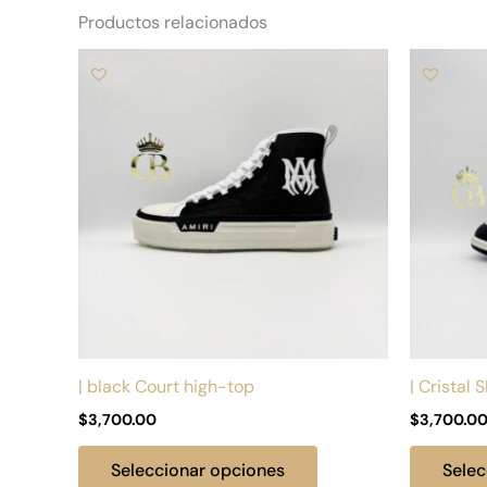
Productos relacionados
Este
producto
tiene
múltiples
variantes.
Las
opciones
se
pueden
elegir
en
la
| black Court high-top
| Cristal
página
$
3,700.00
$
3,700.0
de
producto
Seleccionar opciones
Selec