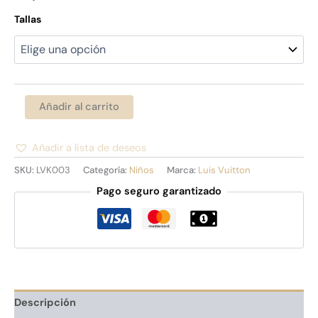
Tallas
Añadir al carrito
Añadir a lista de deseos
Alternative:
SKU:
LVK003
Categoría:
Niños
Marca:
Luis Vuitton
Pago seguro garantizado
Descripción