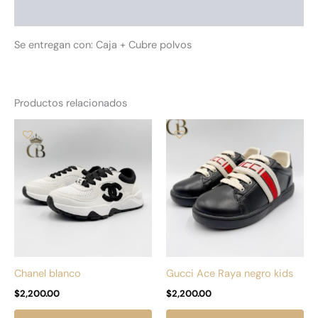
Información adicional
Se entregan con: Caja + Cubre polvos
Productos relacionados
Este
Es
producto
pr
tiene
tie
múltiples
múl
variantes.
var
Las
La
opciones
op
se
se
pueden
pu
Chanel blanco
Gucci Ace Raya negro kids
elegir
ele
$
2,200.00
$
2,200.00
en
en
la
la