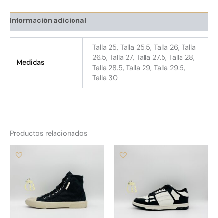
Información adicional
Talla 25, Talla 25.5, Talla 26, Talla
26.5, Talla 27, Talla 27.5, Talla 28,
Medidas
Talla 28.5, Talla 29, Talla 29.5,
Talla 30
Productos relacionados
Este
Es
producto
pr
tiene
tie
múltiples
múl
variantes.
var
Las
La