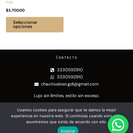
top
en
$
3,700.00
la
página
Seleccionar
de
opciones
producto
Contacto
3330592910
3330592910
chavitosbien.gdl@gmail.com
Lujo sin límites, estilo sin exceso.
Nuestras redes
Usamos cookies para asegurar que te damos la mejor
experiencia en nuestra web. Si continúas usando este sitio,
I
T
asumiremos que estás de acuerdo con ello.
n
i
Aceptar