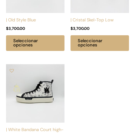
opciones
op
se
se
pueden
pu
| Old Style Blue
| Cristal Skel-Top Low
elegir
ele
$
3,700.00
$
3,700.00
en
en
la
la
Seleccionar
Seleccionar
página
pá
opciones
opciones
de
de
producto
pr
Este
producto
tiene
múltiples
variantes.
Las
opciones
se
pueden
| White Bandana Court high-
elegir