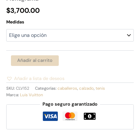
$
3,700.00
Medidas
Añadir al carrito
Añadir a lista de deseos
Alternative:
SKU:
CLV152
Categorías:
caballeros
,
calzado
,
tenis
Marca:
Luis Vuitton
Pago seguro garantizado