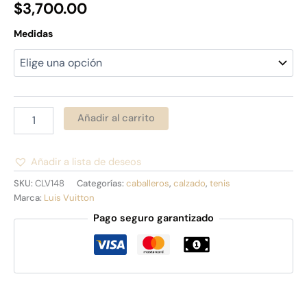
$
3,700.00
Medidas
Añadir al carrito
Añadir a lista de deseos
Alternative:
SKU:
CLV148
Categorías:
caballeros
,
calzado
,
tenis
Marca:
Luis Vuitton
Pago seguro garantizado