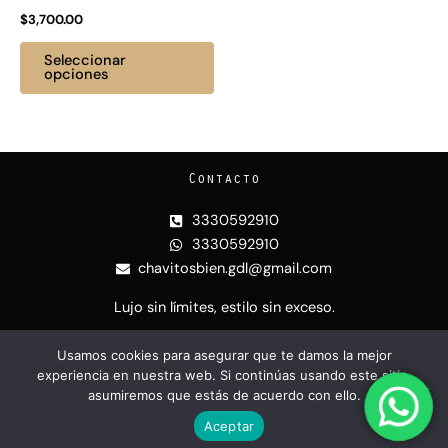
elegir
$
3,700.00
en
la
Seleccionar
página
opciones
de
producto
Contacto
3330592910
3330592910
chavitosbien.gdl@gmail.com
Lujo sin límites, estilo sin exceso.
Nuestras redes
Usamos cookies para asegurar que te damos la mejor
experiencia en nuestra web. Si continúas usando este sitio,
I
T
asumiremos que estás de acuerdo con ello.
n
i
s
k
Aceptar
@CHAVITOS BIEN | Puesto en línea por
Vleeko