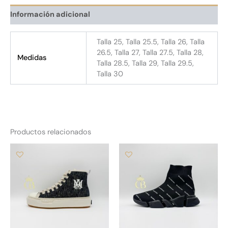
Información adicional
Talla 25, Talla 25.5, Talla 26, Talla
26.5, Talla 27, Talla 27.5, Talla 28,
Medidas
Talla 28.5, Talla 29, Talla 29.5,
Talla 30
Productos relacionados
Este
Es
producto
pr
tiene
tie
múltiples
múl
variantes.
var
Las
La
opciones
op