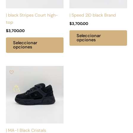
se
se
pueden
pu
| black Stripes Court high-
| Speed 2|0 black Brand
elegir
ele
top
$
3,700.00
en
en
$
3,700.00
la
la
Seleccionar
página
pá
opciones
Seleccionar
de
de
opciones
producto
pr
Este
producto
tiene
múltiples
variantes.
Las
opciones
se
pueden
| MA-1 Black Cristals