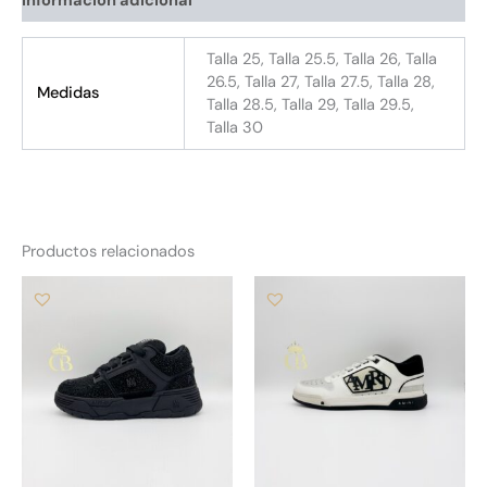
Talla 25, Talla 25.5, Talla 26, Talla
26.5, Talla 27, Talla 27.5, Talla 28,
Medidas
Talla 28.5, Talla 29, Talla 29.5,
Talla 30
Productos relacionados
Este
Es
producto
pr
tiene
tie
múltiples
múl
variantes.
var
Las
La
opciones
op
se
se