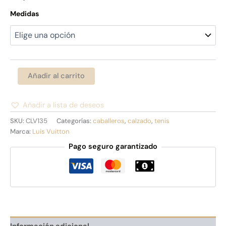
Medidas
Añadir al carrito
Añadir a lista de deseos
Alternative:
SKU:
CLV135
Categorías:
caballeros
,
calzado
,
tenis
Marca:
Luis Vuitton
Pago seguro garantizado
Información adicional