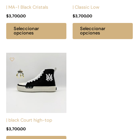
pueden
pu
| MA-1 Black Cristals
| Classic Low
elegir
ele
$
3,700.00
$
3,700.00
en
en
la
la
Seleccionar
Seleccionar
página
pá
opciones
opciones
de
de
producto
pr
Este
producto
tiene
múltiples
variantes.
Las
opciones
se
pueden
| black Court high-top
elegir
$
3,700.00
en
la