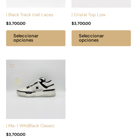
se
se
pueden
pu
| Black Track trail Laces
| Cristal Top Low
elegir
ele
$
3,700.00
$
3,700.00
en
en
la
la
Seleccionar
Seleccionar
página
pá
opciones
opciones
de
de
producto
pr
Este
producto
tiene
múltiples
variantes.
Las
opciones
se
pueden
| Ma-1 Whi|Black Classic
elegir
$
3,700.00
en