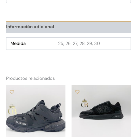
Información adicional
Medida
25, 26, 27, 28, 29, 30
Productos relacionados
Este
Es
producto
pr
tiene
tie
múltiples
múl
variantes.
var
Las
La
opciones
op