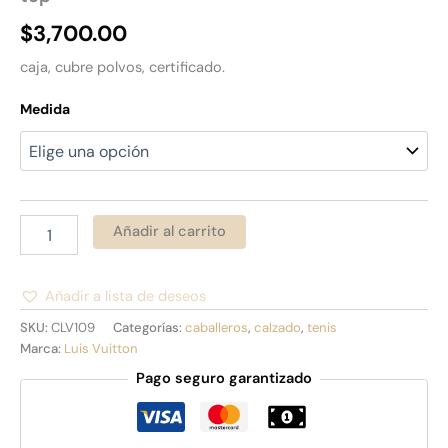
$
3,700.00
caja, cubre polvos, certificado.
Medida
Añadir al carrito
Añadir a lista de deseos
Alternative:
SKU:
CLV109
Categorías:
caballeros
,
calzado
,
tenis
Marca:
Luis Vuitton
Pago seguro garantizado