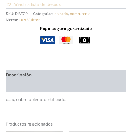
Añadir a lista de deseos
Alternative:
SKU:
DLV019
Categorías:
calzado
,
dama
,
tenis
Marca:
Luis Vuitton
Pago seguro garantizado
Descripción
Información adicional
caja, cubre polvos, certificado.
Productos relacionados