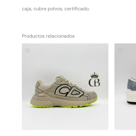
caja, cubre polvos, certificado.
Productos relacionados
Este
producto
tiene
múltiples
variantes.
Las
opciones
se
pueden
elegir
en
la