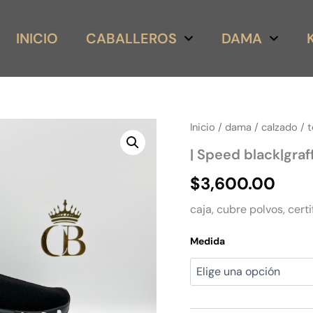
INICIO
CABALLEROS
DAMA
|
Inicio
/
dama
/
calzado
/
t
Speed
| Speed black|graff
black|graffiti
cantidad
$
3,600.00
caja, cubre polvos, certi
Medida