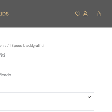
Carrito
KIDS
enis
/ | Speed black|graffiti
iti
ficado.