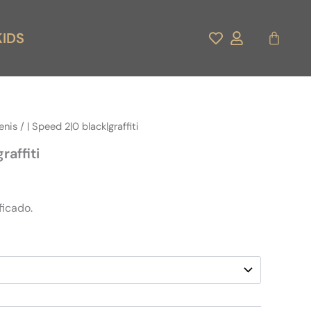
Carrito
KIDS
enis
/ | Speed 2|0 black|graffiti
raffiti
ficado.