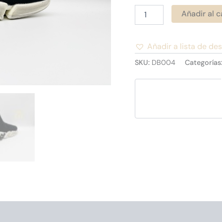
Añadir al c
Añadir a lista de de
Alternative:
SKU:
DB004
Categorías