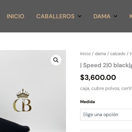
INICIO
CABALLEROS
DAMA
|
Inicio
/
dama
/
calzado
/
t
Speed
| Speed 2|0 black|g
2|0
black|graffiti
$
3,600.00
cantidad
caja, cubre polvos, certi
Medida