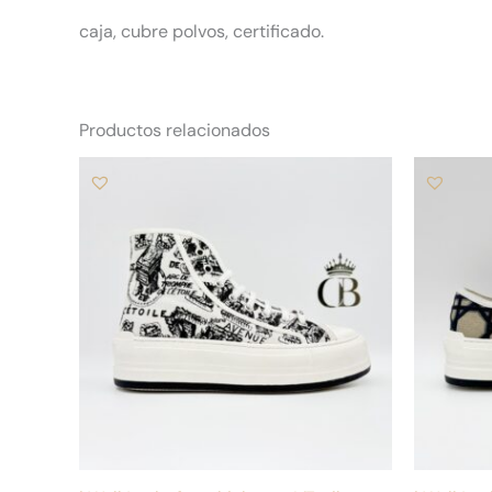
caja, cubre polvos, certificado.
Productos relacionados
Este
producto
tiene
múltiples
variantes.
Las
opciones
se
pueden
elegir
en
la