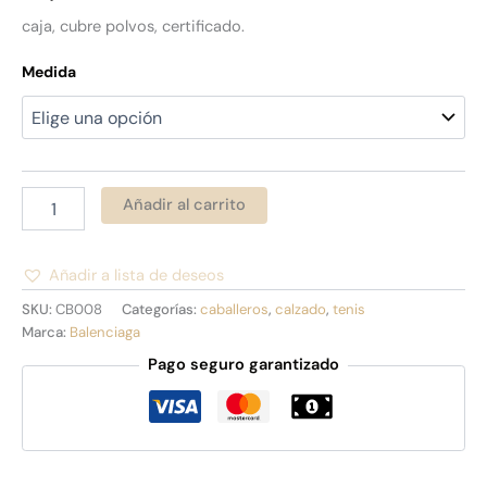
caja, cubre polvos, certificado.
Medida
Añadir al carrito
Añadir a lista de deseos
Alternative:
SKU:
CB008
Categorías:
caballeros
,
calzado
,
tenis
Marca:
Balenciaga
Pago seguro garantizado