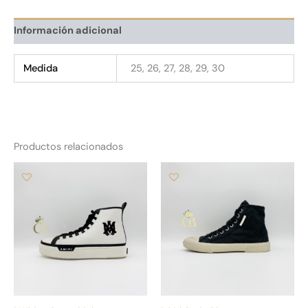
Información adicional
Medida
25, 26, 27, 28, 29, 30
Productos relacionados
Este
Es
producto
pr
tiene
tie
múltiples
múl
variantes.
var
Las
La
opciones
op
se
se
pueden
pu