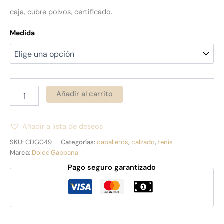
caja, cubre polvos, certificado.
Medida
Añadir al carrito
Añadir a lista de deseos
Alternative:
SKU:
CDG049
Categorías:
caballeros
,
calzado
,
tenis
Marca:
Dolce Gabbana
Pago seguro garantizado