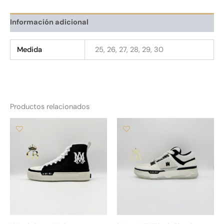
Información adicional
Medida
25, 26, 27, 28, 29, 30
Productos relacionados
Este
Es
producto
pr
tiene
tie
múltiples
múl
variantes.
var
Las
La
opciones
op
se
se
pueden
pu