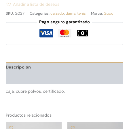
Añadir a lista de deseos
Alternative:
SKU:
G027
Categorías:
calzado
,
dama
,
tenis
Marca:
Gucci
Pago seguro garantizado
Descripción
Información adicional
caja, cubre polvos, certificado.
Productos relacionados
Este
Es