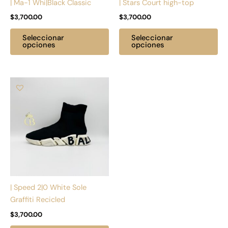
| Ma-1 Whi|Black Classic
| Stars Court high-top
elegir
ele
$
3,700.00
$
3,700.00
en
en
la
la
Seleccionar
Seleccionar
página
pá
opciones
opciones
de
de
producto
pr
Este
producto
tiene
múltiples
variantes.
Las
opciones
se
pueden
| Speed 2|0 White Sole
elegir
Graffiti Recicled
en
$
3,700.00
la