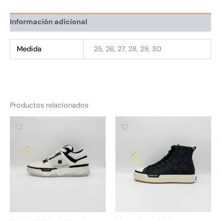
Información adicional
Medida
25, 26, 27, 28, 29, 30
Productos relacionados
Este
Es
producto
pr
tiene
tie
múltiples
múl
variantes.
var
Las
La
opciones
op
se
se
pueden
pu