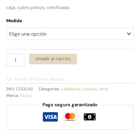
caja, cubre polvos, certificado.
Medida
Añadir al carrito
Añadir a lista de deseos
Alternative:
SKU:
CGG049
Categorías:
caballeros
,
calzado
,
tenis
Marca:
Gucci
Pago seguro garantizado