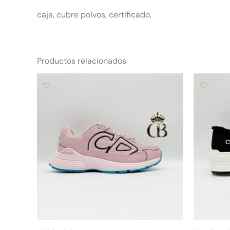
caja, cubre polvos, certificado.
Productos relacionados
Este
producto
tiene
múltiples
variantes.
Las
opciones
se
pueden
elegir
en
la