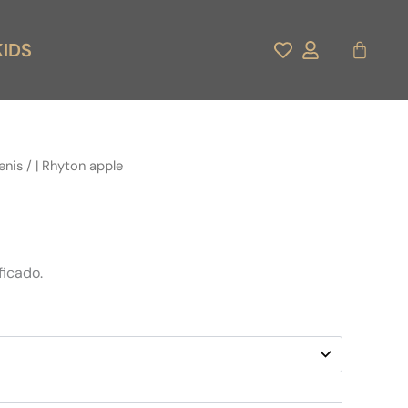
Carrito
KIDS
enis
/ | Rhyton apple
ficado.