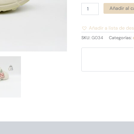
Añadir al c
Añadir a lista de de
Alternative:
SKU:
G034
Categorías: