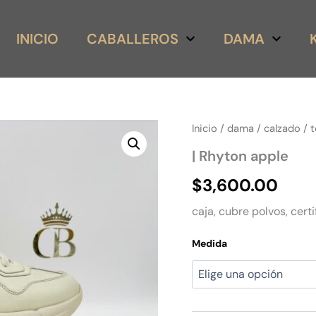
INICIO
CABALLEROS
DAMA
|
Inicio
/
dama
/
calzado
/
t
Rhyton
| Rhyton apple
apple
cantidad
$
3,600.00
caja, cubre polvos, certi
Medida