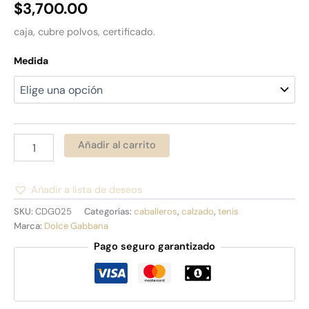
$
3,700.00
caja, cubre polvos, certificado.
Medida
Añadir al carrito
Añadir a lista de deseos
Alternative:
SKU:
CDG025
Categorías:
caballeros
,
calzado
,
tenis
Marca:
Dolce Gabbana
Pago seguro garantizado