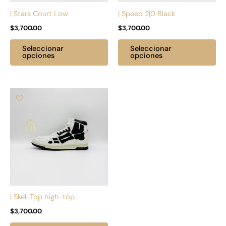
pueden
pu
| Stars Court Low
| Speed 2|0 Black
elegir
ele
$
3,700.00
$
3,700.00
en
en
la
la
Seleccionar
Seleccionar
página
pá
opciones
opciones
de
de
producto
pr
Este
producto
tiene
múltiples
variantes.
Las
opciones
se
pueden
| Skel-Top high-top
elegir
$
3,700.00
en