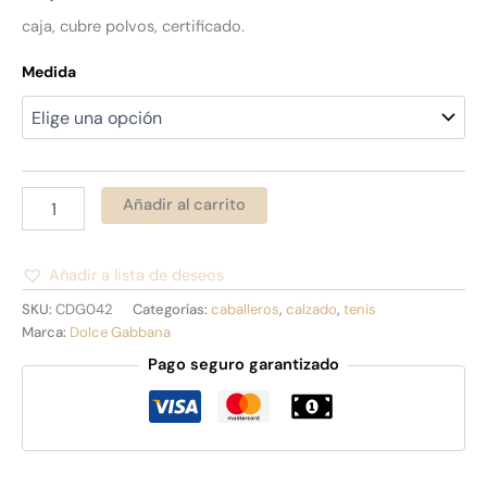
caja, cubre polvos, certificado.
Medida
Añadir al carrito
Añadir a lista de deseos
Alternative:
SKU:
CDG042
Categorías:
caballeros
,
calzado
,
tenis
Marca:
Dolce Gabbana
Pago seguro garantizado