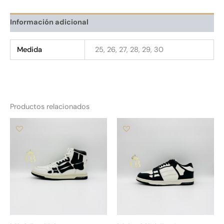
Información adicional
Medida
25, 26, 27, 28, 29, 30
Productos relacionados
Este
Es
producto
pr
tiene
tie
múltiples
múl
variantes.
var
Las
La
opciones
op
se
se
pueden
pu