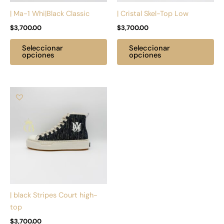
pueden
pu
| Ma-1 Whi|Black Classic
| Cristal Skel-Top Low
elegir
ele
$
3,700.00
$
3,700.00
en
en
la
la
Seleccionar
Seleccionar
página
pá
opciones
opciones
de
de
producto
pr
Este
producto
tiene
múltiples
variantes.
Las
opciones
se
pueden
| black Stripes Court high-
elegir
top
en
$
3,700.00