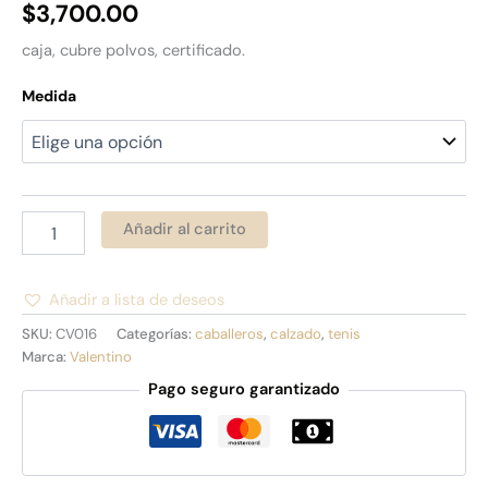
$
3,700.00
caja, cubre polvos, certificado.
Medida
Añadir al carrito
Añadir a lista de deseos
Alternative:
SKU:
CV016
Categorías:
caballeros
,
calzado
,
tenis
Marca:
Valentino
Pago seguro garantizado