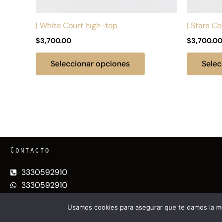
en
la
| White Court high-top
| Stars C
página
$
3,700.00
$
3,700.0
de
producto
Seleccionar opciones
Selec
Contacto
3330592910
3330592910
chavitosbien.gdl@gmail.com
Usamos cookies para asegurar que te damos la me
@CHAV