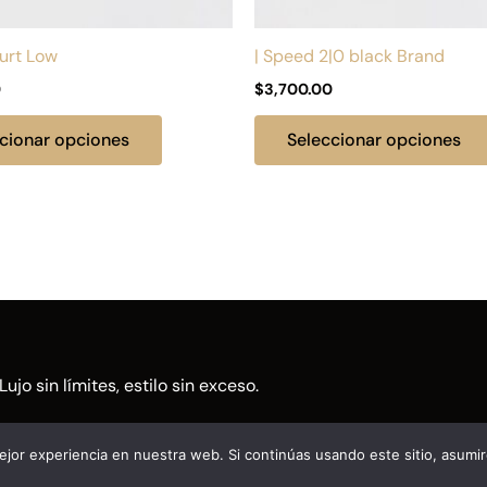
en
la
ourt Low
| Speed 2|0 black Brand
página
0
$
3,700.00
de
producto
cionar opciones
Seleccionar opciones
Lujo sin límites, estilo sin exceso.
jor experiencia en nuestra web. Si continúas usando este sitio, asumi
ITOS BIEN | Puesto en línea por
Vleeko