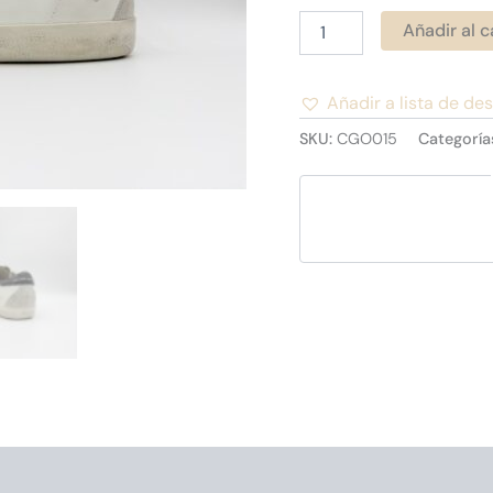
Añadir al c
Añadir a lista de de
Alternative:
SKU:
CGO015
Categoría