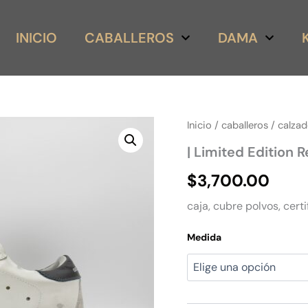
INICIO
CABALLEROS
DAMA
|
Inicio
/
caballeros
/
calza
Limited
| Limited Edition R
Edition
Red
$
3,700.00
Star
cantidad
caja, cubre polvos, certi
Medida