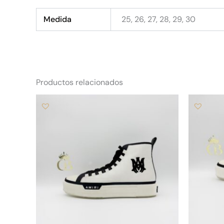
Medida
25, 26, 27, 28, 29, 30
Productos relacionados
Este
producto
tiene
múltiples
variantes.
Las
opciones
se
pueden
elegir