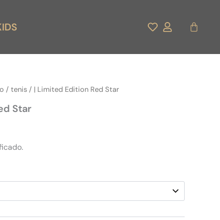
Carrito
KIDS
do
/
tenis
/ | Limited Edition Red Star
ed Star
ficado.