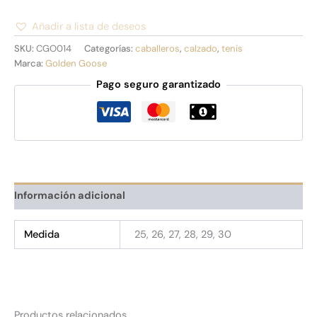
Añadir a lista de deseos
Alternative:
SKU:
CGO014
Categorías:
caballeros
,
calzado
,
tenis
Marca:
Golden Goose
Pago seguro garantizado
Información adicional
Medida
25, 26, 27, 28, 29, 30
Productos relacionados