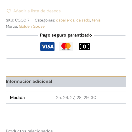
Añadir a lista de deseos
Alternative:
SKU:
CGO017
Categorías:
caballeros
,
calzado
,
tenis
Marca:
Golden Goose
Pago seguro garantizado
Información adicional
Medida
25, 26, 27, 28, 29, 30
Productos relacionados