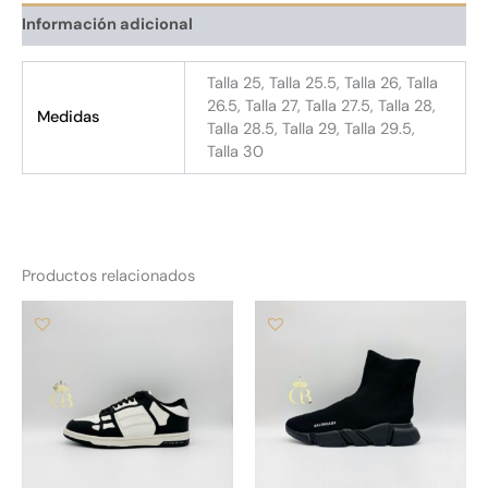
Información adicional
Talla 25, Talla 25.5, Talla 26, Talla
26.5, Talla 27, Talla 27.5, Talla 28,
Medidas
Talla 28.5, Talla 29, Talla 29.5,
Talla 30
Productos relacionados
Este
Es
producto
pr
tiene
tie
múltiples
múl
variantes.
var
Las
La
opciones
op