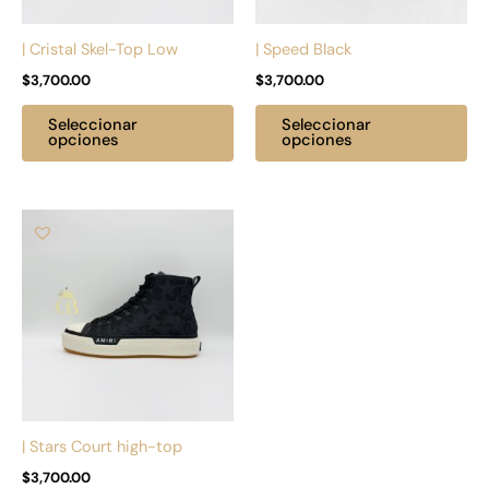
se
se
pueden
pu
| Cristal Skel-Top Low
| Speed Black
elegir
ele
$
3,700.00
$
3,700.00
en
en
la
la
Seleccionar
Seleccionar
página
pá
opciones
opciones
de
de
producto
pr
Este
producto
tiene
múltiples
variantes.
Las
opciones
se
pueden
| Stars Court high-top
elegir
$
3,700.00
en