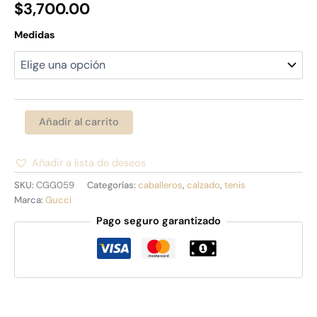
$
3,700.00
Medidas
Añadir al carrito
Añadir a lista de deseos
Alternative:
SKU:
CGG059
Categorías:
caballeros
,
calzado
,
tenis
Marca:
Gucci
Pago seguro garantizado