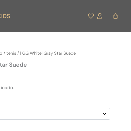
Carrito
KIDS
do
/
tenis
/ | GG White| Gray Star Suede
Star Suede
ficado.