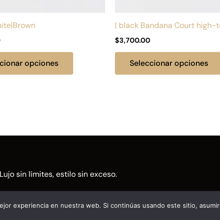
en
la
hite|Brown
| black Bandana Court high-
página
0
$
3,700.00
de
producto
cionar opciones
Seleccionar opciones
Lujo sin límites, estilo sin exceso.
jor experiencia en nuestra web. Si continúas usando este sitio, asumi
ITOS BIEN | Puesto en línea por
Vleeko