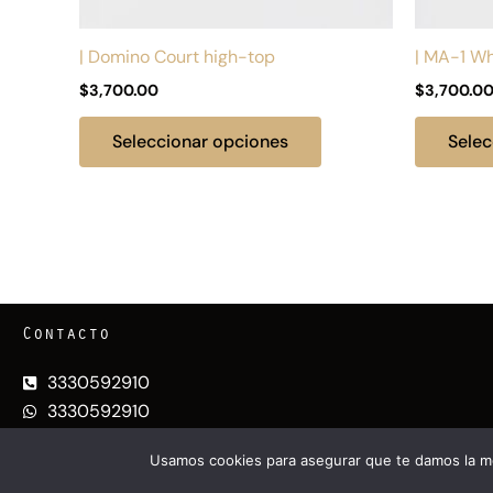
en
la
| Domino Court high-top
| MA-1 W
página
$
3,700.00
$
3,700.0
de
producto
Seleccionar opciones
Selec
Contacto
3330592910
3330592910
chavitosbien.gdl@gmail.com
Usamos cookies para asegurar que te damos la me
@CHAV