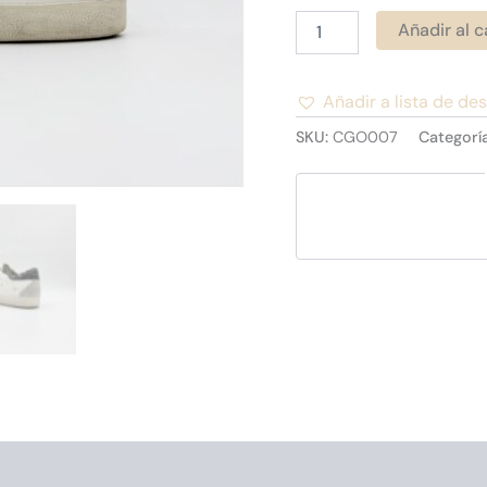
Añadir al c
Añadir a lista de de
Alternative:
SKU:
CGO007
Categorí