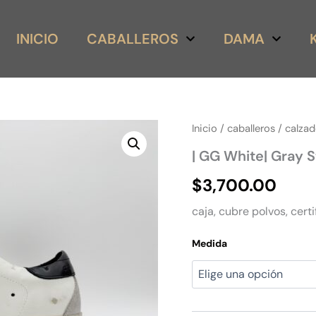
INICIO
CABALLEROS
DAMA
|
Inicio
/
caballeros
/
calza
GG
| GG White| Gray 
White|
Gray
$
3,700.00
Star
Suede
caja, cubre polvos, certi
cantidad
Medida