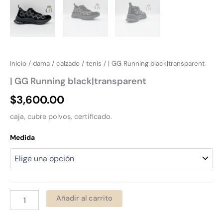
Inicio
/
dama
/
calzado
/
tenis
/ | GG Running black|transparent
| GG Running black|transparent
$
3,600.00
caja, cubre polvos, certificado.
Medida
Añadir al carrito