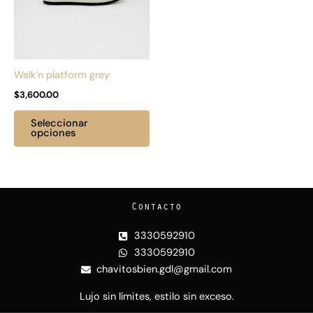
Las
opciones
se
pueden
Walk’n platform grey
elegir
$
3,600.00
en
la
Seleccionar
página
opciones
de
producto
Contacto
3330592910
3330592910
chavitosbien.gdl@gmail.com
Lujo sin límites, estilo sin exceso.