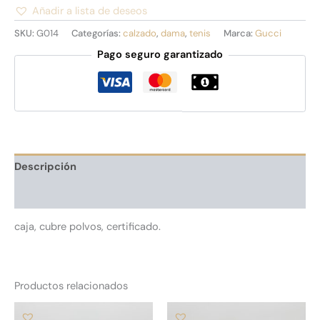
Añadir a lista de deseos
Alternative:
SKU:
G014
Categorías:
calzado
,
dama
,
tenis
Marca:
Gucci
Pago seguro garantizado
Descripción
Información adicional
caja, cubre polvos, certificado.
Productos relacionados
Este
Es