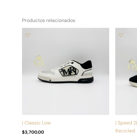
Productos relacionados
Este
producto
tiene
múltiples
variantes.
Las
opciones
se
pueden
elegir
en
la
| Classic Low
| Speed 2|
página
Recicled
$
3,700.00
de