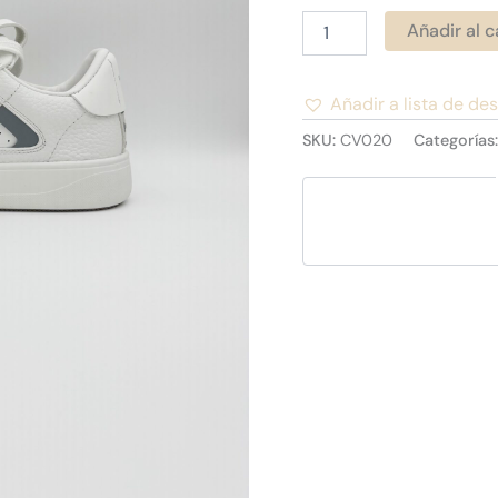
Añadir al c
Añadir a lista de de
Alternative:
SKU:
CV020
Categorías