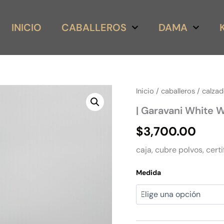
INICIO
CABALLEROS
DAMA
|
Inicio
/
caballeros
/
calza
Garavani
| Garavani White 
White
With
$
3,700.00
Gold
Low-
caja, cubre polvos, certi
top
cantidad
Medida