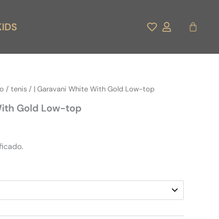
Carrito
KIDS
do
/
tenis
/ | Garavani White With Gold Low-top
With Gold Low-top
ficado.