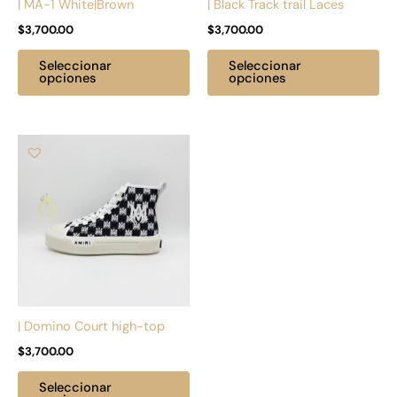
| MA-1 White|Brown
| Black Track trail Laces
elegir
ele
$
3,700.00
$
3,700.00
en
en
la
la
Seleccionar
Seleccionar
página
pá
opciones
opciones
de
de
producto
pr
Este
producto
tiene
múltiples
variantes.
Las
opciones
se
pueden
| Domino Court high-top
elegir
$
3,700.00
en
la
Seleccionar