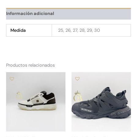
Información adicional
Medida
25, 26, 27, 28, 29, 30
Productos relacionados
Este
Es
producto
pr
tiene
tie
múltiples
múl
variantes.
var
Las
La
opciones
op
se
se
pueden
pu