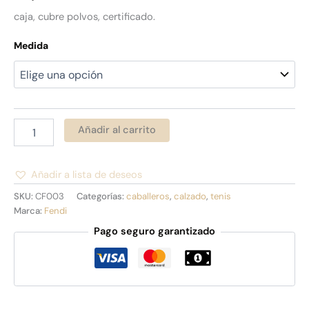
caja, cubre polvos, certificado.
Medida
Añadir al carrito
Añadir a lista de deseos
Alternative:
SKU:
CF003
Categorías:
caballeros
,
calzado
,
tenis
Marca:
Fendi
Pago seguro garantizado