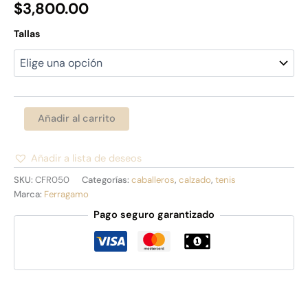
$
3,800.00
Tallas
Añadir al carrito
Añadir a lista de deseos
Alternative:
SKU:
CFR050
Categorías:
caballeros
,
calzado
,
tenis
Marca:
Ferragamo
Pago seguro garantizado