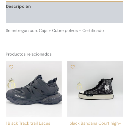
Descripción
Información adicional
Se entregan con: Caja + Cubre polvos + Certificado
Productos relacionados
Este
Es
producto
pr
tiene
tie
múltiples
múl
variantes.
var
Las
La
opciones
op
se
se
pueden
pu
| Black Track trail Laces
| black Bandana Court high-
elegir
ele