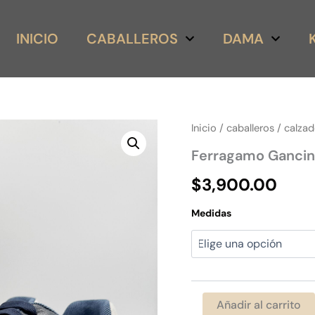
INICIO
CABALLEROS
DAMA
Ferragamo
Inicio
/
caballeros
/
calza
Gancini
Ferragamo Gancini
Azúl
piel/gamuza
$
3,900.00
cantidad
Medidas
Añadir al carrito