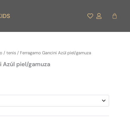
Carrito
KIDS
do
/
tenis
/ Ferragamo Gancini Azúl piel/gamuza
 Azúl piel/gamuza