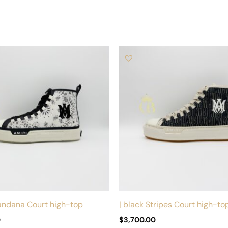
Este
producto
tiene
múltiples
variantes.
Las
opciones
se
pueden
elegir
en
la
andana Court high-top
| black Stripes Court high-to
página
0
$
3,700.00
de