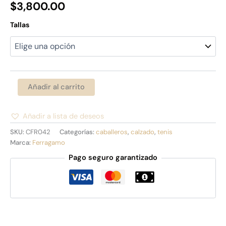
$
3,800.00
Tallas
Añadir al carrito
Añadir a lista de deseos
Alternative:
SKU:
CFR042
Categorías:
caballeros
,
calzado
,
tenis
Marca:
Ferragamo
Pago seguro garantizado