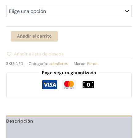
Añadir al carrito
Añadir a lista de deseos
Alternative:
SKU:
N/D
Categoría:
caballeros
Marca:
Fendi
Pago seguro garantizado
Descripción
Información adicional