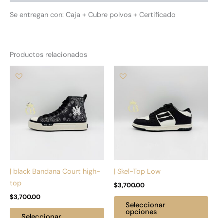
Se entregan con: Caja + Cubre polvos + Certificado
Productos relacionados
Este
Es
producto
pr
tiene
tie
múltiples
múl
variantes.
var
Las
La
opciones
op
se
se
pueden
pu
| black Bandana Court high-
| Skel-Top Low
elegir
ele
top
$
3,700.00
en
en
$
3,700.00
la
la
Seleccionar
página
pá
opciones
Seleccionar