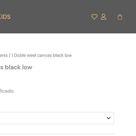
Carrito
KIDS
enis
/ | Doble weel canvas black low
s black low
ficado.