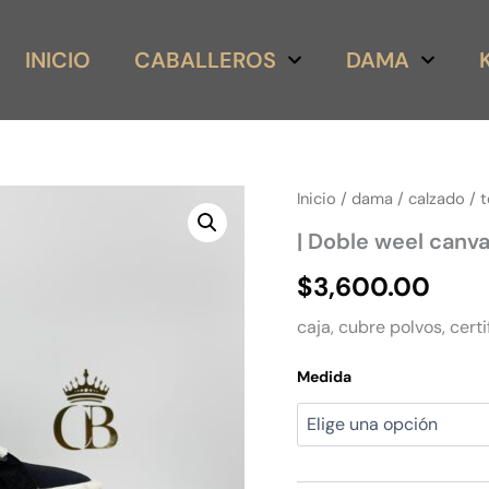
INICIO
CABALLEROS
DAMA
|
Inicio
/
dama
/
calzado
/
t
Doble
| Doble weel canva
weel
canvas
$
3,600.00
black
low
caja, cubre polvos, certi
cantidad
Medida