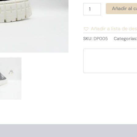
Añadir al c
Añadir a lista de de
Alternative:
SKU:
DP005
Categorías