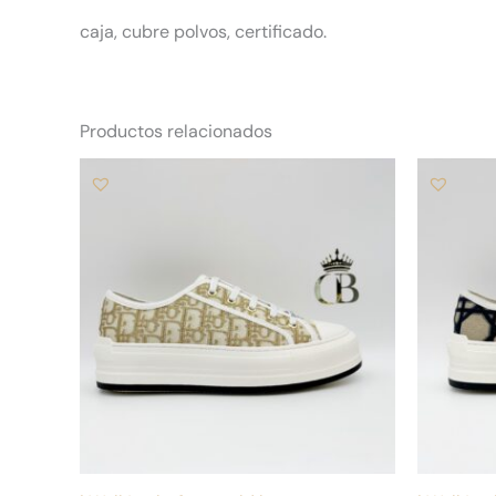
caja, cubre polvos, certificado.
Productos relacionados
Este
producto
tiene
múltiples
variantes.
Las
opciones
se
pueden
elegir
en
la