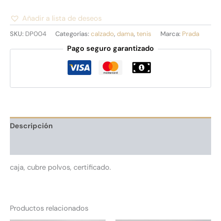
Añadir a lista de deseos
Alternative:
SKU:
DP004
Categorías:
calzado
,
dama
,
tenis
Marca:
Prada
Pago seguro garantizado
Descripción
Información adicional
caja, cubre polvos, certificado.
Productos relacionados