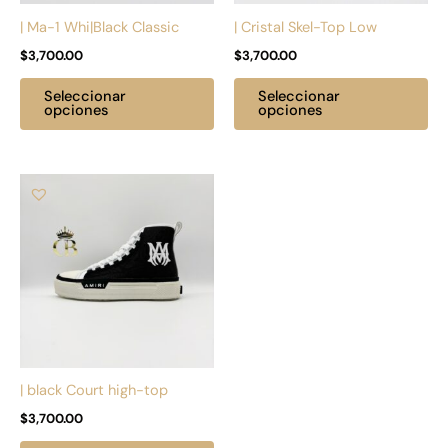
pueden
pu
| Ma-1 Whi|Black Classic
| Cristal Skel-Top Low
elegir
ele
$
3,700.00
$
3,700.00
en
en
la
la
Seleccionar
Seleccionar
página
pá
opciones
opciones
de
de
producto
pr
Este
producto
tiene
múltiples
variantes.
Las
opciones
se
pueden
| black Court high-top
elegir
$
3,700.00
en