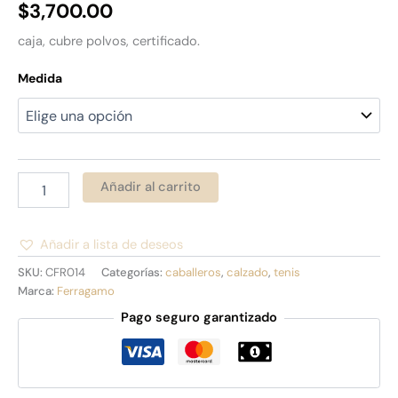
$
3,700.00
caja, cubre polvos, certificado.
Medida
Añadir al carrito
Añadir a lista de deseos
Alternative:
SKU:
CFR014
Categorías:
caballeros
,
calzado
,
tenis
Marca:
Ferragamo
Pago seguro garantizado