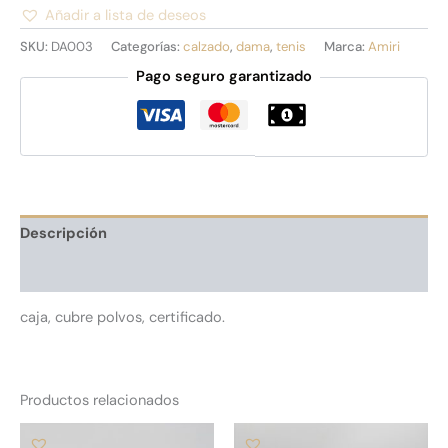
Añadir a lista de deseos
Alternative:
SKU:
DA003
Categorías:
calzado
,
dama
,
tenis
Marca:
Amiri
Pago seguro garantizado
Descripción
Información adicional
caja, cubre polvos, certificado.
Productos relacionados
Este
Es