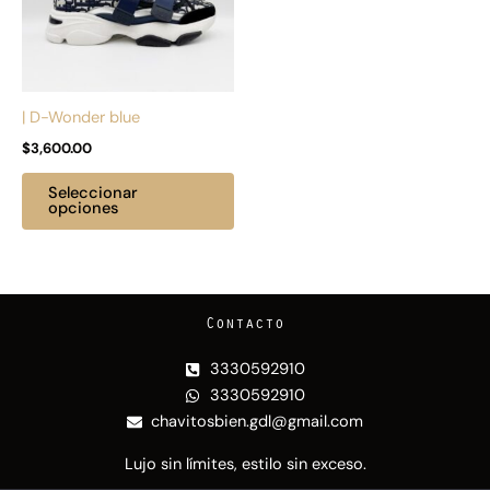
Las
opciones
se
pueden
| D-Wonder blue
elegir
$
3,600.00
en
la
Seleccionar
página
opciones
de
producto
Contacto
3330592910
3330592910
chavitosbien.gdl@gmail.com
Lujo sin límites, estilo sin exceso.