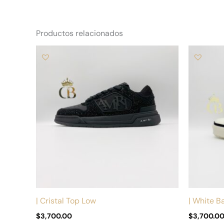
Productos relacionados
Este
producto
tiene
múltiples
variantes.
Las
opciones
se
pueden
elegir
en
la
| Cristal Top Low
| White B
página
$
3,700.00
$
3,700.0
de