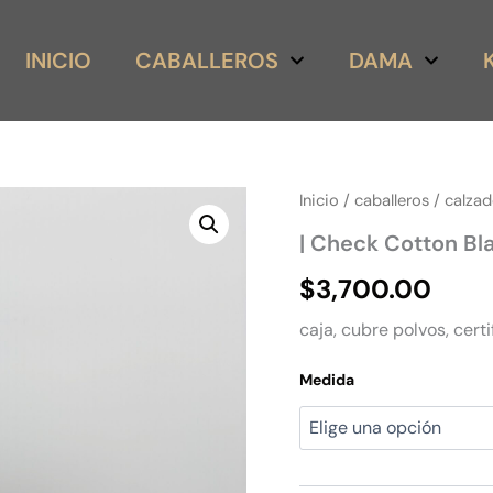
INICIO
CABALLEROS
DAMA
|
Inicio
/
caballeros
/
calza
Check
| Check Cotton Bl
Cotton
Black
$
3,700.00
Stripes
cantidad
caja, cubre polvos, certi
Medida