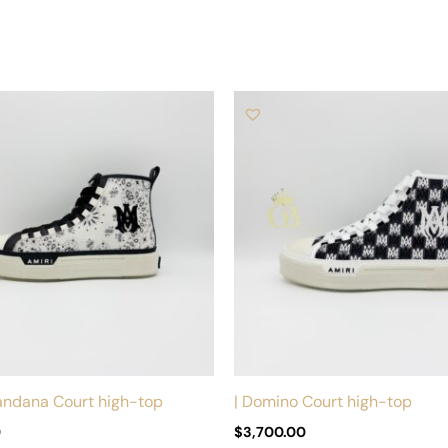
Este
producto
tiene
múltiples
variantes.
Las
opciones
se
pueden
elegir
en
la
andana Court high-top
| Domino Court high-top
página
0
$
3,700.00
de