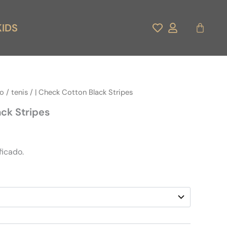
Carrito
KIDS
do
/
tenis
/ | Check Cotton Black Stripes
ack Stripes
ficado.