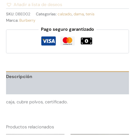
Añadir a lista de deseos
Alternative:
SKU:
DBE002
Categorías:
calzado
,
dama
,
tenis
Marca:
Burberry
Pago seguro garantizado
Descripción
Información adicional
caja, cubre polvos, certificado.
Productos relacionados