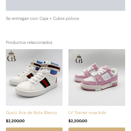
Información adicional
Se entregan con: Caja + Cubre polvos
Productos relacionados
Este
Es
producto
pr
tiene
tie
múltiples
múl
variantes.
var
Las
La
opciones
op
se
se
pueden
pu
Gucci Ace de Bota Blanco
LV Trainer rosa kids
elegir
ele
$
2,200.00
$
2,200.00
en
en
la
la