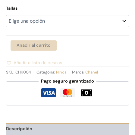
Tallas
Añadir al carrito
Añadir a lista de deseos
Alternative:
SKU:
CHK004
Categoría:
Niños
Marca:
Chanel
Pago seguro garantizado
Descripción